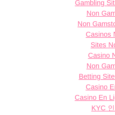
Gambling Si
Non Gam
Non Gamsto
Casinos 
Sites 
Casino 
Non Gam
Betting Si
Casino E
Casino En L
KYC 