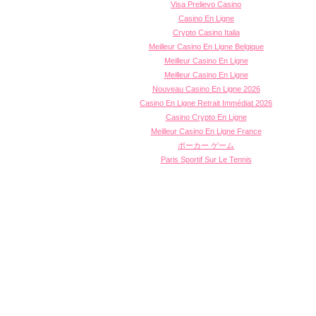
Visa Prelievo Casino
Casino En Ligne
Crypto Casino Italia
Meilleur Casino En Ligne Belgique
Meilleur Casino En Ligne
Meilleur Casino En Ligne
Nouveau Casino En Ligne 2026
Casino En Ligne Retrait Immédiat 2026
Casino Crypto En Ligne
Meilleur Casino En Ligne France
ポーカー ゲーム
Paris Sportif Sur Le Tennis