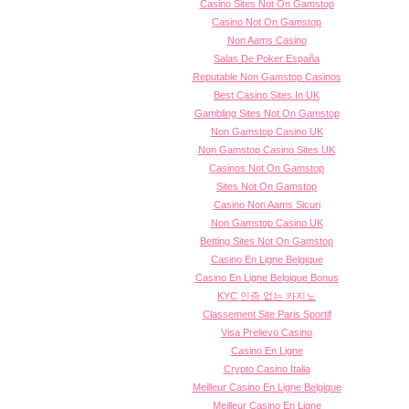
Casino Sites Not On Gamstop
Casino Not On Gamstop
Non Aams Casino
Salas De Poker España
Reputable Non Gamstop Casinos
Best Casino Sites In UK
Gambling Sites Not On Gamstop
Non Gamstop Casino UK
Non Gamstop Casino Sites UK
Casinos Not On Gamstop
Sites Not On Gamstop
Casino Non Aams Sicuri
Non Gamstop Casino UK
Betting Sites Not On Gamstop
Casino En Ligne Belgique
Casino En Ligne Belgique Bonus
KYC 인증 없는 카지노
Classement Site Paris Sportif
Visa Prelievo Casino
Casino En Ligne
Crypto Casino Italia
Meilleur Casino En Ligne Belgique
Meilleur Casino En Ligne