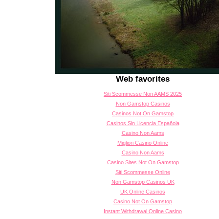
Web favorites
Siti Scommesse Non AAMS 2025
Non Gamstop Casinos
Casinos Not On Gamstop
Casinos Sin Licencia Española
Casino Non Aams
Migliori Casino Online
Casino Non Aams
Casino Sites Not On Gamstop
Siti Scommesse Online
Non Gamstop Casinos UK
UK Online Casinos
Casino Not On Gamstop
Instant Withdrawal Online Casino