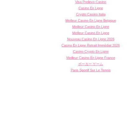
Visa Prelievo Casino
Casino En Ligne
Crypto Casino Italia
Meilleur Casino En Ligne Belgique
Meilleur Casino En Ligne
Meilleur Casino En Ligne
Nouveau Casino En Ligne 2026
Casino En Ligne Retrait Immédiat 2026
Casino Crypto En Ligne
Meilleur Casino En Ligne France
ポーカー ゲーム
Paris Sportif Sur Le Tennis