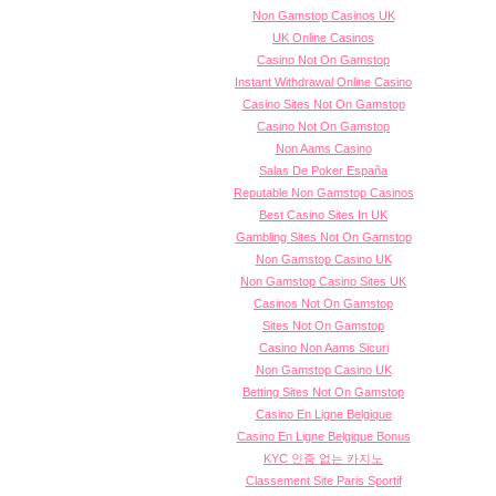
Non Gamstop Casinos UK
UK Online Casinos
Casino Not On Gamstop
Instant Withdrawal Online Casino
Casino Sites Not On Gamstop
Casino Not On Gamstop
Non Aams Casino
Salas De Poker España
Reputable Non Gamstop Casinos
Best Casino Sites In UK
Gambling Sites Not On Gamstop
Non Gamstop Casino UK
Non Gamstop Casino Sites UK
Casinos Not On Gamstop
Sites Not On Gamstop
Casino Non Aams Sicuri
Non Gamstop Casino UK
Betting Sites Not On Gamstop
Casino En Ligne Belgique
Casino En Ligne Belgique Bonus
KYC 인증 없는 카지노
Classement Site Paris Sportif