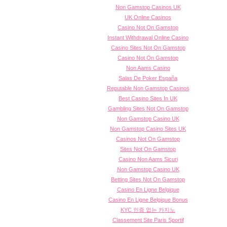
Non Gamstop Casinos UK
UK Online Casinos
Casino Not On Gamstop
Instant Withdrawal Online Casino
Casino Sites Not On Gamstop
Casino Not On Gamstop
Non Aams Casino
Salas De Poker España
Reputable Non Gamstop Casinos
Best Casino Sites In UK
Gambling Sites Not On Gamstop
Non Gamstop Casino UK
Non Gamstop Casino Sites UK
Casinos Not On Gamstop
Sites Not On Gamstop
Casino Non Aams Sicuri
Non Gamstop Casino UK
Betting Sites Not On Gamstop
Casino En Ligne Belgique
Casino En Ligne Belgique Bonus
KYC 인증 없는 카지노
Classement Site Paris Sportif